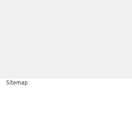
Sitemap
Home
Onderhoud & reparatie
ALDE Service Center
Over ons