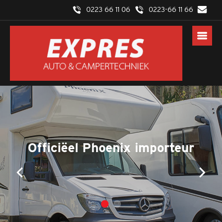
0223 66 11 06
0223-66 11 66
25 jaar ervaring in het onderhoud en
Officiëel Phoenix importeur
reparatie van auto's en campers