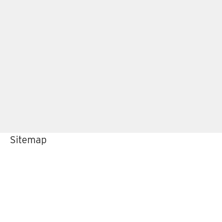
Sitemap
Home
Onderhoud & reparatie
ALDE Service Center
Over ons